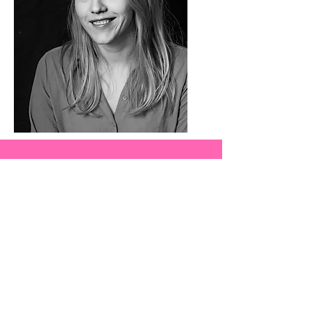
info@taketkultur.se
© 2018 Kulturföreningen Taket